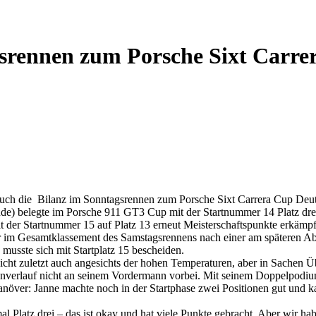
rennen zum Porsche Sixt Carre
ch die Bilanz im Sonntagsrennen zum Porsche Sixt Carrera Cup Deuts
ande) belegte im Porsche 911 GT3 Cup mit der Startnummer 14 Platz d
t der Startnummer 15 auf Platz 13 erneut Meisterschaftspunkte erkämp
der im Gesamtklassement des Samstagsrennens nach einer am späteren A
musste sich mit Startplatz 15 bescheiden.
cht zuletzt auch angesichts der hohen Temperaturen, aber in Sachen Ü
ennverlauf nicht an seinem Vordermann vorbei. Mit seinem Doppelpodium 
över: Janne machte noch in der Startphase zwei Positionen gut und kassi
latz drei – das ist okay und hat viele Punkte gebracht. Aber wir habe