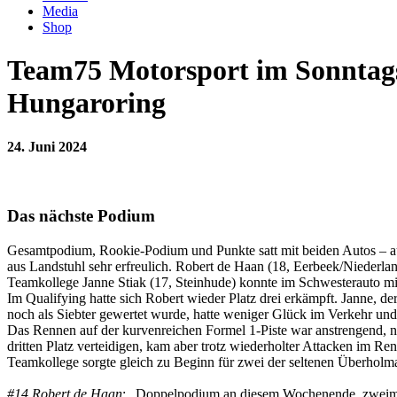
Media
Shop
Team75 Motorsport im Sonntags
Hungaroring
24. Juni 2024
Das nächste Podium
Gesamtpodium, Rookie-Podium und Punkte satt mit beiden Autos – au
aus Landstuhl sehr erfreulich. Robert de Haan (18, Eerbeek/Niederl
Teamkollege Janne Stiak (17, Steinhude) konnte im Schwesterauto mi
Im Qualifying hatte sich Robert wieder Platz drei erkämpft. Janne, 
noch als Siebter gewertet wurde, hatte weniger Glück im Verkehr und 
Das Rennen auf der kurvenreichen Formel 1-Piste war anstrengend, ni
dritten Platz verteidigen, kam aber trotz wiederholter Attacken im R
Teamkollege sorgte gleich zu Beginn für zwei der seltenen Überholman
#14 Robert de Haan
: „Doppelpodium an diesem Wochenende, zweimal P