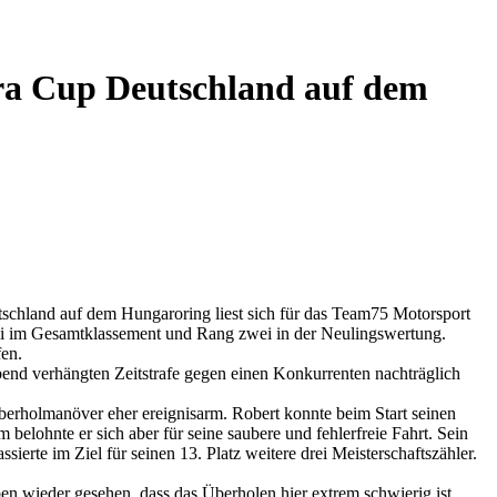
ra Cup Deutschland auf dem
chland auf dem Hungaroring liest sich für das Team75 Motorsport
rei im Gesamtklassement und Rang zwei in der Neulingswertung.
fen.
bend verhängten Zeitstrafe gegen einen Konkurrenten nachträglich
berholmanöver eher ereignisarm. Robert konnte beim Start seinen
belohnte er sich aber für seine saubere und fehlerfreie Fahrt. Sein
erte im Ziel für seinen 13. Platz weitere drei Meisterschaftszähler.
n wieder gesehen, dass das Überholen hier extrem schwierig ist.