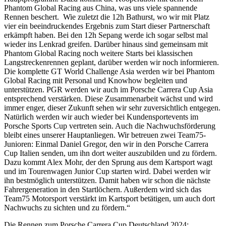
Phantom Global Racing aus China, was uns viele spannende
Rennen beschert. Wie zuletzt die 12h Bathurst, wo wir mit Platz
vier ein beeindruckendes Ergebnis zum Start dieser Partnerschaft
erkämpft haben. Bei den 12h Sepang werde ich sogar selbst mal
wieder ins Lenkrad greifen. Darüber hinaus sind gemeinsam mit
Phantom Global Racing noch weitere Starts bei klassischen
Langstreckenrennen geplant, darüber werden wir noch informieren.
Die komplette GT World Challenge Asia werden wir bei Phantom
Global Racing mit Personal und Knowhow begleiten und
unterstützen. PGR werden wir auch im Porsche Carrera Cup Asia
entsprechend verstärken. Diese Zusammenarbeit wächst und wird
immer enger, dieser Zukunft sehen wir sehr zuversichtlich entgegen.
Natürlich werden wir auch wieder bei Kundensportevents im
Porsche Sports Cup vertreten sein. Auch die Nachwuchsförderung
bleibt eines unserer Hauptanliegen. Wir betreuen zwei Team75-
Junioren: Einmal Daniel Gregor, den wir in den Porsche Carrera
Cup Italien senden, um ihn dort weiter auszubilden und zu fördern.
Dazu kommt Alex Mohr, der den Sprung aus dem Kartsport wagt
und im Tourenwagen Junior Cup starten wird. Dabei werden wir
ihn bestmöglich unterstützen. Damit haben wir schon die nächste
Fahrergeneration in den Startlöchern. Außerdem wird sich das
Team75 Motorsport verstärkt im Kartsport betätigen, um auch dort
Nachwuchs zu sichten und zu fördern.“
Die Rennen zum Porsche Carrera Cup Deutschland 2024: