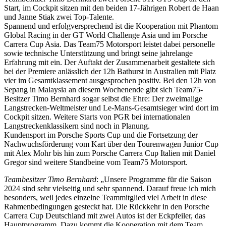
Start, im Cockpit sitzen mit den beiden 17-Jährigen Robert de Haan
und Janne Stiak zwei Top-Talente.
Spannend und erfolgversprechend ist die Kooperation mit Phantom
Global Racing in der GT World Challenge Asia und im Porsche
Carrera Cup Asia. Das Team75 Motorsport leistet dabei personelle
sowie technische Unterstützung und bringt seine jahrelange
Erfahrung mit ein. Der Auftakt der Zusammenarbeit gestaltete sich
bei der Premiere anlässlich der 12h Bathurst in Australien mit Platz
vier im Gesamtklassement ausgesprochen positiv. Bei den 12h von
Sepang in Malaysia an diesem Wochenende gibt sich Team75-
Besitzer Timo Bernhard sogar selbst die Ehre: Der zweimalige
Langstrecken-Weltmeister und Le-Mans-Gesamtsieger wird dort im
Cockpit sitzen. Weitere Starts von PGR bei internationalen
Langstreckenklassikern sind noch in Planung.
Kundensport im Porsche Sports Cup und die Fortsetzung der
Nachwuchsförderung vom Kart über den Tourenwagen Junior Cup
mit Alex Mohr bis hin zum Porsche Carrera Cup Italien mit Daniel
Gregor sind weitere Standbeine vom Team75 Motorsport.
Teambesitzer Timo Bernhard
: „Unsere Programme für die Saison
2024 sind sehr vielseitig und sehr spannend. Darauf freue ich mich
besonders, weil jedes einzelne Teammitglied viel Arbeit in diese
Rahmenbedingungen gesteckt hat. Die Rückkehr in den Porsche
Carrera Cup Deutschland mit zwei Autos ist der Eckpfeiler, das
Hauptprogramm. Dazu kommt die Kooperation mit dem Team